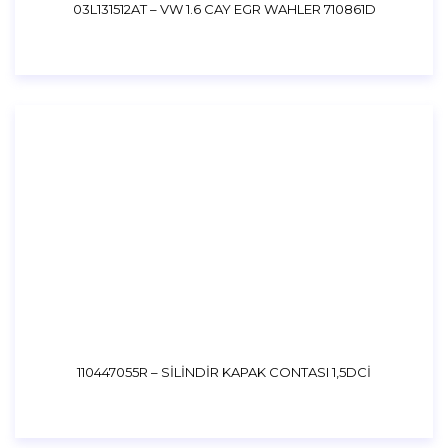
03L131512AT – VW 1.6 CAY EGR WAHLER 710861D
110447055R – SİLİNDİR KAPAK CONTASI 1,5DCİ