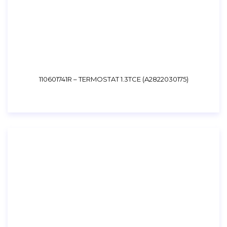
110601741R – TERMOSTAT 1.3TCE (A2822030175)