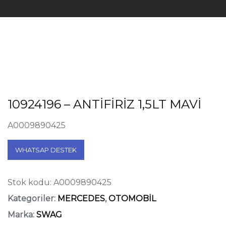
10924196 – ANTİFİRİZ 1,5LT MAVİ
A0009890425
WHATSAP DESTEK
Stok kodu:
A0009890425
Kategoriler:
MERCEDES
,
OTOMOBİL
Marka:
SWAG