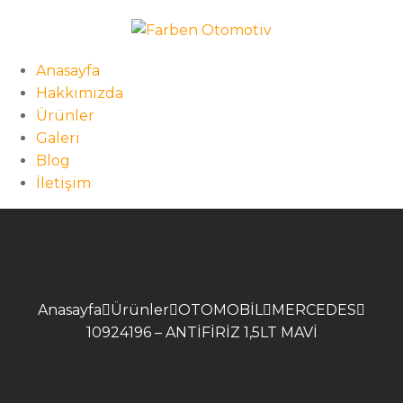
Anasayfa
Hakkımızda
Ürünler
Galeri
Blog
İletişim
Anasayfa
Ürünler
OTOMOBİL
MERCEDES
10924196 – ANTİFİRİZ 1,5LT MAVİ