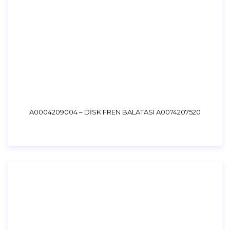
A0004209004 – DİSK FREN BALATASI A0074207520