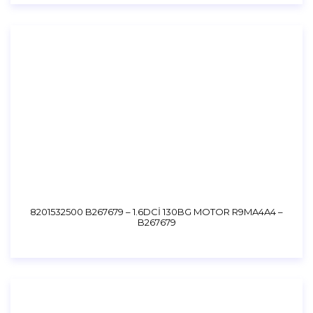
8201532500 B267679 – 1.6DCİ 130BG MOTOR R9MA4A4 –
B267679