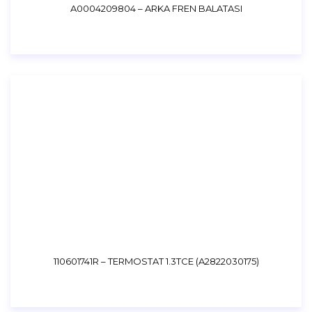
A0004209804 – ARKA FREN BALATASI
110601741R – TERMOSTAT 1.3TCE (A2822030175)