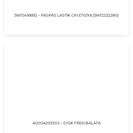
51470416692 – PASPAS LASTIK ON E70/X6 (51472232280)
A0004205303 – DİSK FREN BALATA