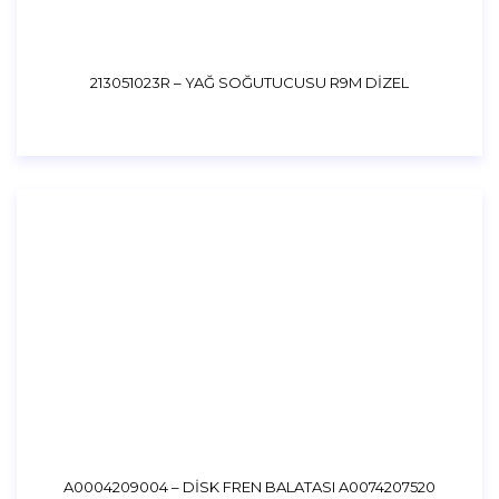
213051023R – YAĞ SOĞUTUCUSU R9M DİZEL
A0004209004 – DİSK FREN BALATASI A0074207520