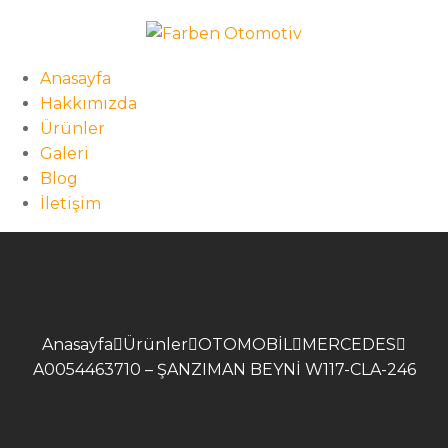
Anasayfa
Hakkımızda
Ürünler
Galeri
Blog
İletişim
Anasayfa
Ürünler
OTOMOBİL
MERCEDES
A0054463710 – ŞANZIMAN BEYNİ W117-CLA-246