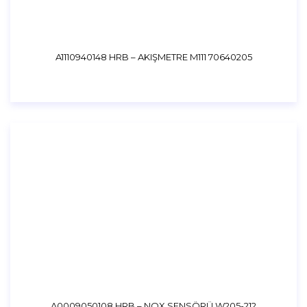
A1110940148 HRB – AKIŞMETRE M111 70640205
A0009050108 HRB – NOX SENSÖRÜ W205-212