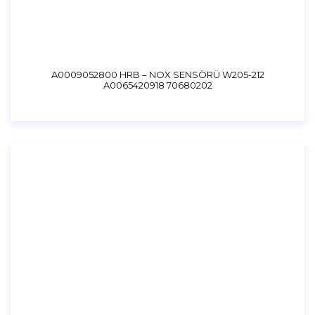
A0009052800 HRB – NOX SENSÖRÜ W205-212
A0065420918 70680202