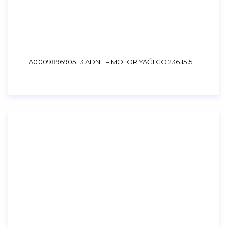
A0009896905 13 ADNE – MOTOR YAĞI GO 236.15 5LT