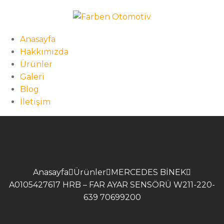
Anasayfa
Hakkımızda
Ürünler
Galeri
Blog
İletişim
Anasayfa
Ürünler
MERCEDES BİNEK
A0105427617 HRB – FAR AYAR SENSÖRÜ W211-220-
639 70699200