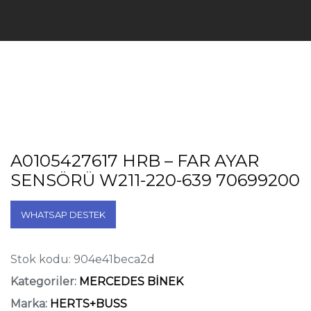
A0105427617 HRB – FAR AYAR
SENSÖRÜ W211-220-639 70699200
WHATSAP DESTEK
Stok kodu:
904e41beca2d
Kategoriler:
MERCEDES BİNEK
Marka:
HERTS+BUSS