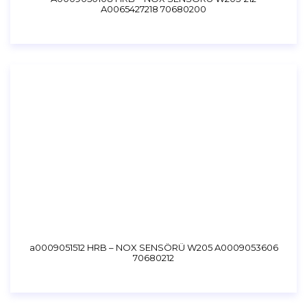
A0065427218 70680200
a0009051512 HRB – NOX SENSÖRÜ W205 A0009053606
70680212