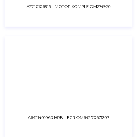
A2740106915 – MOTOR KOMPLE OM274920
A6421401060 HRB – EGR OM642 70671207