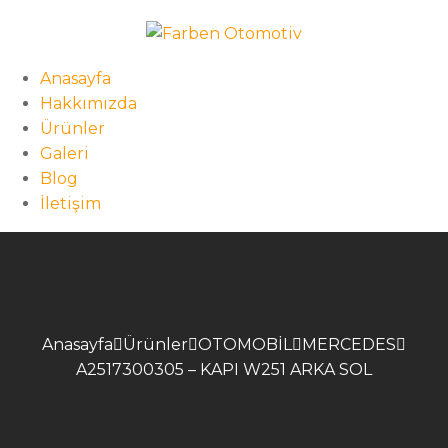
Anasayfa
Hakkımızda
Ürünler
Galeri
Blog
İletişim
Anasayfa
Ürünler
OTOMOBİL
MERCEDES
A2517300305 – KAPI W251 ARKA SOL