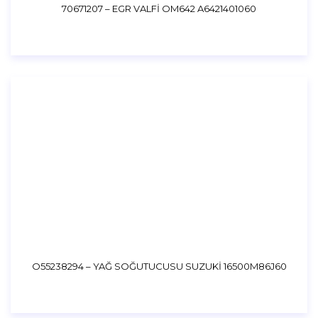
70671207 – EGR VALFİ OM642 A6421401060
O55238294 – YAĞ SOĞUTUCUSU SUZUKİ 16500M86J60