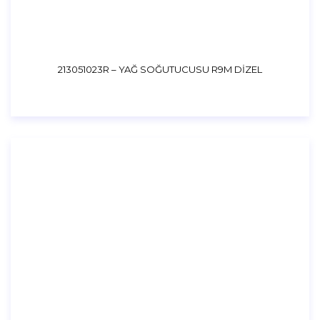
213051023R – YAĞ SOĞUTUCUSU R9M DİZEL