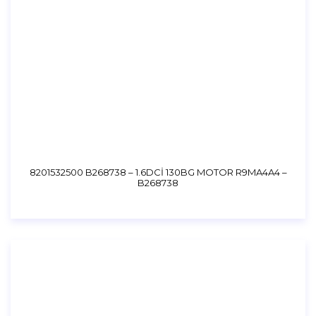
8201532500 B268738 – 1.6DCİ 130BG MOTOR R9MA4A4 –
B268738